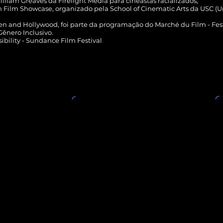
lliam Greaves da Firelight Media para cineastas racializados;
 Film Showcase, organizado pela School of Cinematic Arts da USC (Un
men and Hollywood, foi parte da programação do Marché du Film - Fes
Gênero Inclusivo.
sibility - Sundance Film Festival