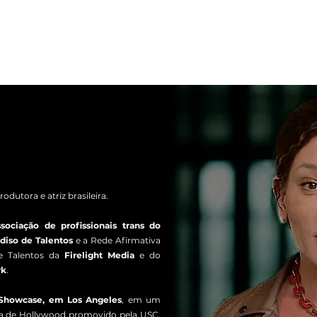
produtora e atriz brasileira.
ssociação de profissionais trans do
diso de Talentos
e a Rede Afirmativa
e Talentos da
Firelight Media
e do
rk
.
Showcase, em Los Angeles
, em um
ica de Hollywood promovido pela USC,