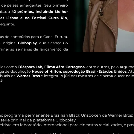
s de países emergentes.
Seu primeiro
uistou
42 prêmios, incluindo Melhor
er Lisboa e no Festival Curta Rio
,
eguinte.
enas de conteúdos para o Canal Futura.
e
, original
Globoplay
, que alcançou o
primeiras semanas de lançamento da
órios como
Diáspora Lab, Filma Afro Cartagena,
entre outros, pelo argume
onga de docuficção
House of Hilton, coprodução Brasil–Estados Unidos.
Atu
isuais da
Warner Bros
e integrou o júri das mostras de cinema queer na
M
5.
s no programa permanente Brazilian Black Unspoken da Warner Bros;
 série original da plataforma Globoplay;
rista em laboratório internacional para cineastas racializados, e pas