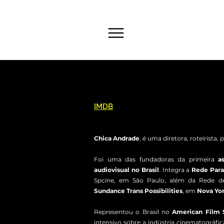
Menu
IMDB
Chica Andrade
, é uma diretora, roteirista, 
Foi uma das fundadoras da primeira
a
audiovisual no Brasil
. Integra a
Rede Para
Spcine, em São Paulo, além da Rede d
Sundance Trans Possibilities
, em
Nova Yo
Representou o Brasil no
American Film 
intensivo sobre a indústria cinematográf