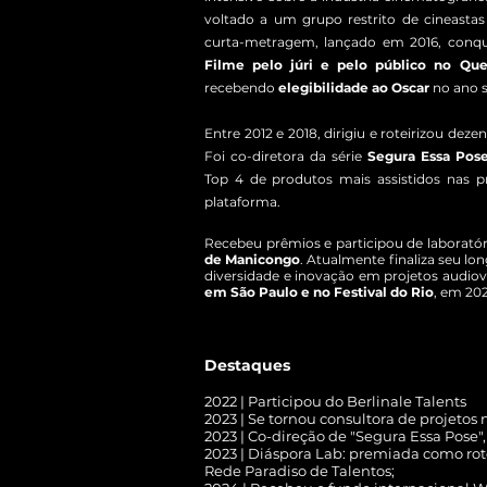
voltado a um grupo restrito de cineasta
curta-metragem, lançado em 2016, conq
Filme pelo júri e pelo público no Que
recebendo
elegibilidade ao Oscar
no ano s
Entre 2012 e 2018, dirigiu e roteirizou dez
Foi co-diretora da série
Segura Essa Pos
Top 4 de produtos mais assistidos nas 
plataforma.
Recebeu prêmios e participou de laborat
de Manicongo
. ​Atualmente finaliza seu l
diversidade e inovação em projetos audiov
em São Paulo e no Festival do Rio
, em 202
Destaques
2022 | Participou do Berlinale Talents
2023 |
Se tornou consultora de projeto
2023 | Co-direção de "Segura Essa Pose",
2023 | Diáspora Lab: premiada como rotei
Rede Paradiso de Talentos;